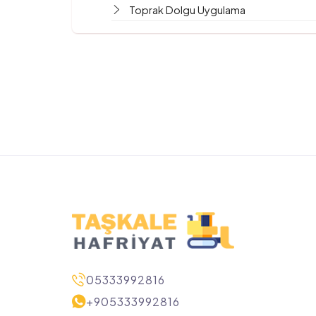
Toprak Dolgu Uygulama
05333992816
+905333992816