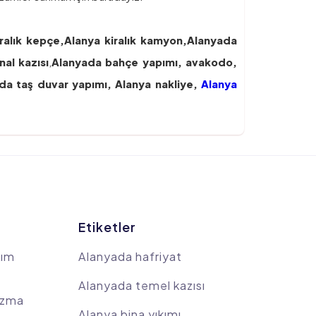
ralık kepçe,
Alanya kiralık kamyon,
Alanyada
nal kazısı
,
Alanyada bahçe yapımı, avakodo,
da taş duvar yapımı,
Alanya nakliye,
Alanya
Etiketler
kım
Alanyada hafriyat
Alanyada temel kazısı
azma
Alanya bina yıkımı